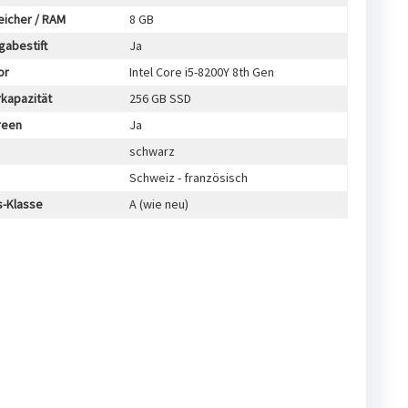
icher / RAM
8 GB
gabestift
Ja
or
Intel Core i5-8200Y 8th Gen
kapazität
256 GB SSD
reen
Ja
schwarz
Schweiz - französisch
s-Klasse
A (wie neu)