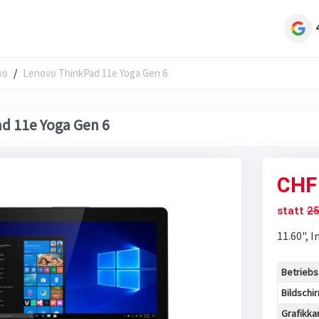
vo
Lenovo ThinkPad 11e Yoga Gen 6
d 11e Yoga Gen 6
CH
statt
25
11.60", I
Betrieb
Bildschi
Grafikka