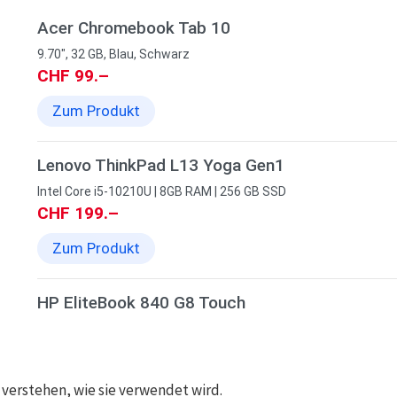
Acer Chromebook Tab 10
9.70", 32 GB, Blau, Schwarz
CHF 99.–
Zum Produkt
Lenovo ThinkPad L13 Yoga Gen1
Intel Core i5-10210U | 8GB RAM | 256 GB SSD
CHF 199.–
Zum Produkt
HP EliteBook 840 G8 Touch
Intel Core i5, 16 GB RAM, 256 GB mSSD
CHF 559.–
Zum Produkt
verstehen, wie sie verwendet wird.