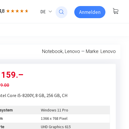
4,8
DE
★★★★
★
Anmelden
Notebook, Lenovo
—
Marke: Lenovo
F
159.–
9.00
ntel Core i5-8200Y, 8 GB, 256 GB, CH
ssystem
Windows 11 Pro
rm
1366 x 768 Pixel
rte
UHD Graphics 615