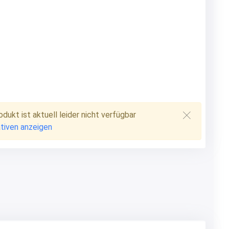
DE
·
EN
·
FR
·
IT
Office
dukt ist aktuell leider nicht verfügbar
ativen anzeigen