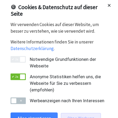
Win 11 Pro, 14", 512 GB SSD, Intel Iris Graphics, 32 GB
✕
🍪
Cookies & Datenschutz auf dieser
LPDDR5X-RAM, Intel® Core™ i7-1370P ..., A-Zustand
Seite
Wir verwenden Cookies auf dieser Website, um
besser zu verstehen, wie sie verwendet wird.
Notebook, Lenovo
Weitere Informationen finden Sie in unserer
Lenovo
Datenschutzerklärung
.
Notwendige Grundfunktionen der
Webseite
Anonyme Statistiken helfen uns, die
Webseite für Sie zu verbessern
(empfohlen)
Swiss Solution Group AG
DEUTSCH
Werbeanzeigen nach Ihren Interessen
Bahnhofstrasse 66
CH-5605 Dottikon
+41 (0)56 616 99 66