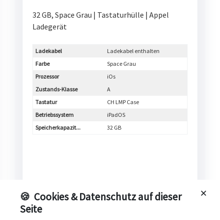
32 GB, Space Grau | Tastaturhülle | Appel
Ladegerät
Ladekabel
Ladekabel enthalten
Farbe
Space Grau
Prozessor
iOs
Zustands-Klasse
A
Tastatur
CH LMP Case
Betriebssystem
iPadOS
Speicherkapazit...
32 GB
✕
🍪
Cookies & Datenschutz auf dieser
Seite