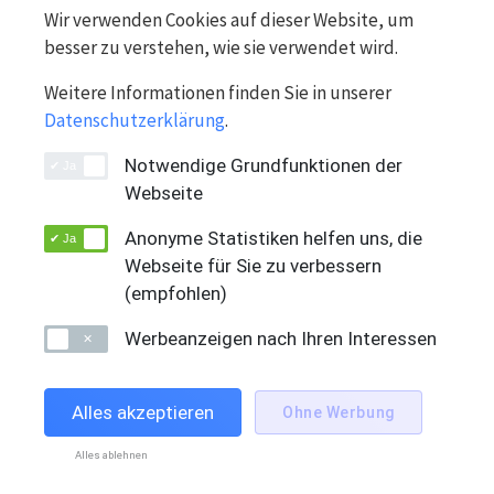
Wir verwenden Cookies auf dieser Website, um
besser zu verstehen, wie sie verwendet wird.
In den Warenkorb
Weitere Informationen finden Sie in unserer
Lieferfrist: 2 Werktage mit DHL Schweiz
Datenschutzerklärung
.
Notwendige Grundfunktionen der
Webseite
Anonyme Statistiken helfen uns, die
Webseite für Sie zu verbessern
(empfohlen)
Werbeanzeigen nach Ihren Interessen
Alles akzeptieren
Ohne Werbung
Swiss Solution Group AG
DEUTSCH
Alles ablehnen
Bahnhofstrasse 66
CH-5605 Dottikon